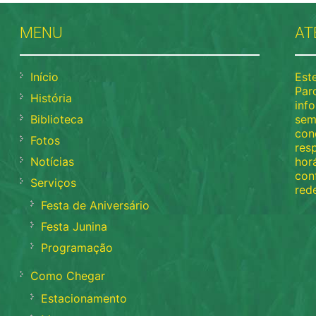
MENU
AT
Início
Este
Parq
História
info
Biblioteca
sem
con
Fotos
res
Notícias
horá
con
Serviços
rede
Festa de Aniversário
Festa Junina
Programação
Como Chegar
Estacionamento