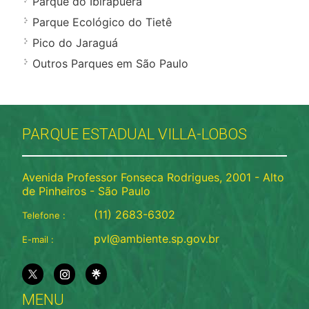
Parque do Ibirapuera
Parque Ecológico do Tietê
Pico do Jaraguá
Outros Parques em São Paulo
PARQUE ESTADUAL VILLA-LOBOS
Avenida Professor Fonseca Rodrigues, 2001 - Alto
de Pinheiros - São Paulo
(11) 2683-6302
Telefone :
pvl@ambiente.sp.gov.br
E-mail :
MENU