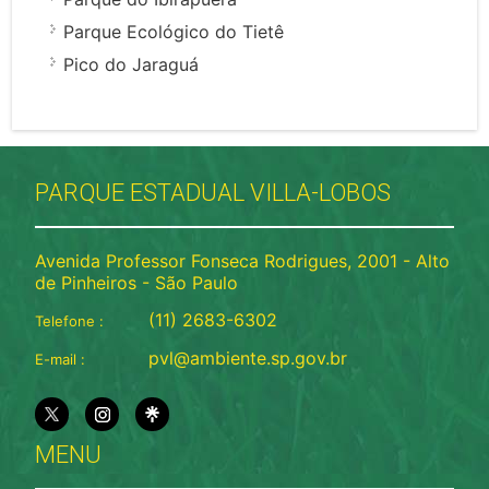
Parque Ecológico do Tietê
Pico do Jaraguá
PARQUE ESTADUAL VILLA-LOBOS
Avenida Professor Fonseca Rodrigues, 2001 - Alto
de Pinheiros - São Paulo
(11) 2683-6302
Telefone :
pvl@ambiente.sp.gov.br
E-mail :
MENU