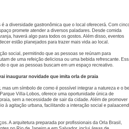
s é a diversidade gastronômica que o local oferecerá. Com cinc
 espaço promete atender a diversos paladares. Desde comida
ranja, haverá algo para todos os gostos. Além disso, eventos
ecer estão planejados para trazer mais vida ao local.
ação social, permitindo que as pessoas se reúnam para
tam de uma refeição deliciosa ou uma bebida refrescante. Es
 tudo o que as pessoas buscam em um espaço recreativo.
i inaugurar novidade que imita orla de praia
, mas um símbolo de como é possível integrar a natureza e o b
 Parque Villa-Lobos, oferece uma oportunidade única de
raia, sem a necessidade de sair da cidade. Além de promover
io à agitação urbana, facilitando a interação social e palaacen
. A arquitetura preparada por profissionais da Orla Brasil,
tes no Rio de Janeiro e em Salvador, inclui áreas de