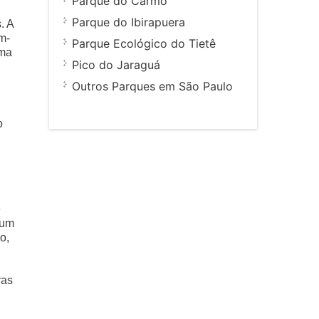
Parque do Carmo
Parque do Ibirapuera
. A
m-
Parque Ecológico do Tietê
ama
Pico do Jaraguá
Outros Parques em São Paulo
o
e
 um
o,
ras