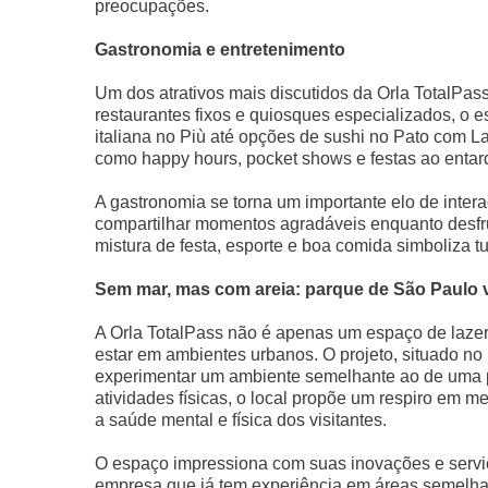
preocupações.
Gastronomia e entretenimento
Um dos atrativos mais discutidos da Orla TotalPas
restaurantes fixos e quiosques especializados, o
italiana no Più até opções de sushi no Pato com La
como happy hours, pocket shows e festas ao entard
A gastronomia se torna um importante elo de inter
compartilhar momentos agradáveis enquanto desfru
mistura de festa, esporte e boa comida simboliza
Sem mar, mas com areia: parque de São Paulo va
A Orla TotalPass não é apenas um espaço de lazer
estar em ambientes urbanos. O projeto, situado no
experimentar um ambiente semelhante ao de uma p
atividades físicas, o local propõe um respiro em me
a saúde mental e física dos visitantes.
O espaço impressiona com suas inovações e serviços
empresa que já tem experiência em áreas semelhan