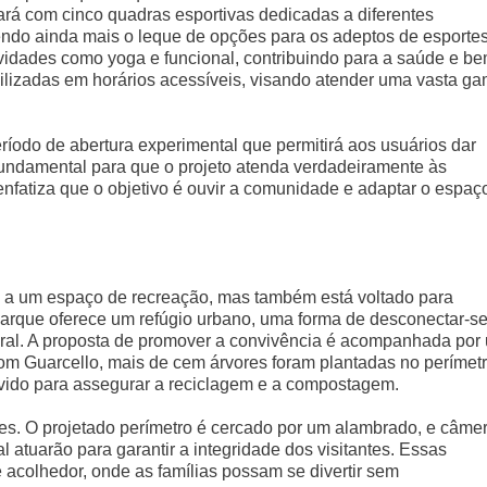
tará com cinco quadras esportivas dedicadas a diferentes
cendo ainda mais o leque de opções para os adeptos de esportes
ividades como yoga e funcional, contribuindo para a saúde e be
bilizadas em horários acessíveis, visando atender uma vasta g
eríodo de abertura experimental que permitirá aos usuários dar
fundamental para que o projeto atenda verdadeiramente às
enfatiza que o objetivo é ouvir a comunidade e adaptar o espaç
s a um espaço de recreação, mas também está voltado para
parque oferece um refúgio urbano, uma forma de desconectar-s
tural. A proposta de promover a convivência é acompanhada por
m Guarcello, mais de cem árvores foram plantadas no perímetr
vido para assegurar a reciclagem e a compostagem.
des. O projetado perímetro é cercado por um alambrado, e câme
atuarão para garantir a integridade dos visitantes. Essas
acolhedor, onde as famílias possam se divertir sem