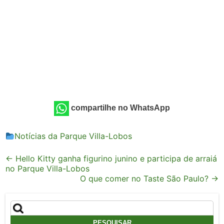
compartilhe no WhatsApp
Notícias da Parque Villa-Lobos
Post
←
Hello Kitty ganha figurino junino e participa de arraiá
no Parque Villa-Lobos
navigation
O que comer no Taste São Paulo?
→
Pesquisar
por: