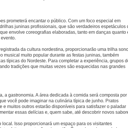
ões prometerá encantar o público. Com um foco especial em
adrilhas juninas profissionais, que são verdadeiros espetáculos 
o que envolve coreografias elaboradas, tanto em danças quanto
 evento.
egistrada da cultura nordestina, proporcionarão uma trilha son
tilo musical muito popular durante as festas juninas, também
s típicas do Nordeste. Para completar a experiência, grupos d
brando tradições que muitas vezes são esquecidas nas grandes
da, a gastronomia. A área dedicada à comida será composta por
e você pode imaginar na culinária típica de junho. Pratos
 e muitos outros estarão disponíveis para satisfazer o paladar
imentar essas delícias e, quem sabe, até descobrir novos sabor
 local. Isso proporcionará um espaço para os visitantes