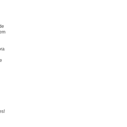
de
 em
ora
e
es!