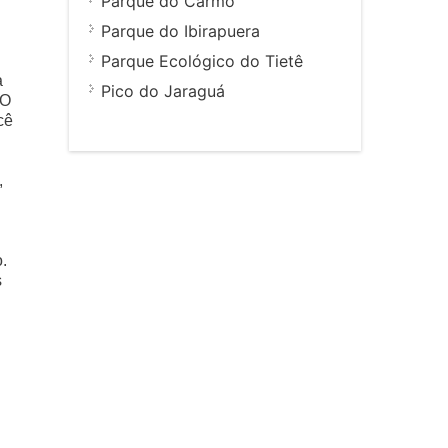
Parque do Carmo
Parque do Ibirapuera
Parque Ecológico do Tietê
a
Pico do Jaraguá
 O
cê
,
.
s