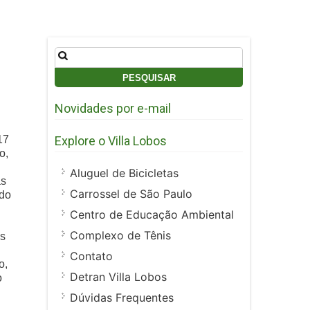
Pesquisar
por:
Novidades por e-mail
17
Explore o Villa Lobos
o,
Aluguel de Bicicletas
as
Carrossel de São Paulo
 do
Centro de Educação Ambiental
Complexo de Tênis
us
Contato
o,
Detran Villa Lobos
o
Dúvidas Frequentes