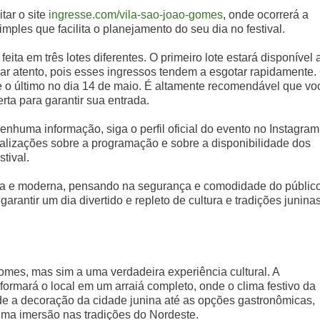
itar o site
ingresse.com/vila-sao-joao-gomes
, onde ocorrerá a
imples que facilita o planejamento do seu dia no festival.
á feita em três lotes diferentes. O primeiro lote estará disponível 
icar atento, pois esses ingressos tendem a esgotar rapidamente.
 e o último no dia 14 de maio. É altamente recomendável que vo
erta para garantir sua entrada.
enhuma informação, siga o perfil oficial do evento no Instagram
lizações sobre a programação e sobre a disponibilidade dos
tival.
ática e moderna, pensando na segurança e comodidade do público
rantir um dia divertido e repleto de cultura e tradições junina
omes, mas sim a uma verdadeira experiência cultural. A
formará o local em um arraiá completo, onde o clima festivo da
de a decoração da cidade junina até as opções gastronômicas,
 uma imersão nas tradições do Nordeste.