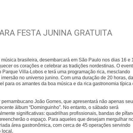
ARA FESTA JUNINA GRATUITA
 música brasileira, desembarcará em São Paulo nos dias 16 e 
ecer os corações e celebrar as tradições nordestinas. O event
no Parque Villa-Lobos e terá uma programação rica, mesclando
ra imersão no universo junino. Com uma duração de 20 horas, d
vel para os amantes da boa música e da rica gastronomia típica
tor pernambucano João Gomes, que apresentará não apenas se
ecente álbum “Dominguinho”. No entanto, o sábado será
mente significativas: quadrilhas profissionais, bandas de pífan
a preencherão o espaço. Para aqueles que desejam mergulhar n
variada área gastronômica, com cerca de 45 operações servindo
 local.