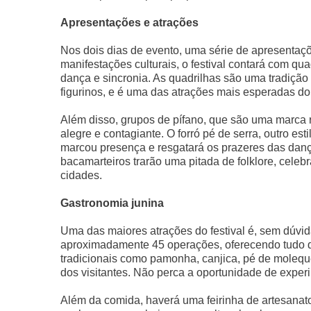
Apresentações e atrações
Nos dois dias de evento, uma série de apresentaç
manifestações culturais, o festival contará com qu
dança e sincronia. As quadrilhas são uma tradiçã
figurinos, e é uma das atrações mais esperadas do
Além disso, grupos de pífano, que são uma marca r
alegre e contagiante. O forró pé de serra, outro es
marcou presença e resgatará os prazeres das dança
bacamarteiros trarão uma pitada de folklore, cele
cidades.
Gastronomia junina
Uma das maiores atrações do festival é, sem dúvi
aproximadamente 45 operações, oferecendo tudo qu
tradicionais como pamonha, canjica, pé de moleque
dos visitantes. Não perca a oportunidade de exper
Além da comida, haverá uma feirinha de artesanato